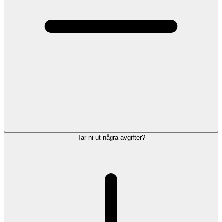
Tar ni ut några avgifter?